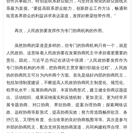
合作共事能力。特别是联系群众能力，与坚持贯彻党的群众路线关
系最为直接。“要提高联系群众能力，创新群众工作方法，畅通和
拓宽各界群众的利益诉求表达渠道，发挥好桥梁纽带作用。”
再次，人民政协要发挥作为专门协商机构的作用。
虽然协商的渠道是多样的，但专门的协商机构只有一个，就是
人民政协。这意味着人民政协要在发展协商民主中承担着更重要的
责任。因此，习近平总书记在讲话中强调：“人民政协要发挥作为
专门协商机构的作用，把协商民主贯穿履行职能全过程”。人民政
协的协商民主可分为内外两个方面。首先是搞好内部的协商民主，
包括加强制度建设，不断提高人民政协协商民主制度化、规范化、
程序化水平；拓展协商内容、丰富协商形式，建立健全协商议题提
出、活动组织、成果采纳落实和反馈机制，更加灵活、更为经常开
展专题协商、对口协商、界别协商、提案办理协商；探索网络议
政、远程协商等新形式，提高协商实效；努力营造既畅所欲言、各
抒己见，又理性有度、合法依章的良好协商氛围等等。其次是参与
外部的协商民主，配合支持其他协商渠道，共同构建程序合理、环