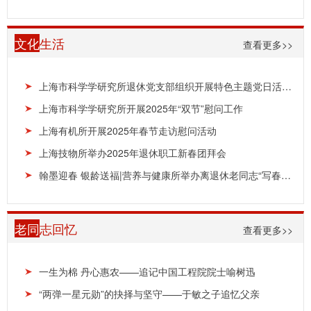
文化
生活
查看更多>>
上海市科学学研究所退休党支部组织开展特色主题党日活动——学习文艺党课《晨钟》
上海市科学学研究所开展2025年“双节”慰问工作
上海有机所开展2025年春节走访慰问活动
上海技物所举办2025年退休职工新春团拜会
翰墨迎春 银龄送福|营养与健康所举办离退休老同志“写春联 送祝福”活动
老同
志回忆
查看更多>>
一生为棉 丹心惠农——追记中国工程院院士喻树迅
“两弹一星元勋”的抉择与坚守——于敏之子追忆父亲