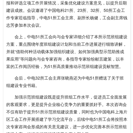
报和评选立项工作开展情况，采集优化建设方案意见，以提升后期
建设成效。会议邀请了中国电科21所、23所、32所、50所工会工
作专家莅临指导，中电51所工会主席、副所长杨健，工会副主席钱
志芳参加本次会议。
会上，中电51所工会向与会专家详细介绍了本所示范班组建设
方案，重点围绕年度班组建设计划和当前工作进展进行细致讲解，
并就“借助何种活动载体加强组织建设、如何加强典型示范助推成
果应用”等问题向与会专家咨询，各指导专家纷纷献言建策，以丰
富的工作阅历经验，为51所高质量推动示范班组建设贡献智慧。
会后，中电32所工会主席张晓燕还为中电51所赠送了关于班
组建设专业书籍。
加强示范班组建设既是提升班组工作水平，促进员工全面发展
的客观要求，更是提升企业核心竞争力的重要抓好手。本次咨询会
不仅有助于提升51所示范班组建设质量，同时也为中国电科上海片
区工会工作开展搭建了学习交流平台，后续中电51所工会将按照本
次专家咨询会形成的有关意见建议，进一步优化完善本所示范班组