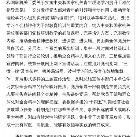
和国家机关工委关于实施中央和国家机关青年理论学习提升工程的
指导意见》，充分发挥党支部对青年的引领和带动作用，推动青年
理论学习小组扎实开展“读写编讲行”、结对联学等学习活动。要把
学习全会精神作为干部教育培训的重要内容，纳入中央和国家机关
党校和各部门党校培训教学的必修课程，完善培训方案，充实教学
内容，推动全会精神进教材、进课堂、进头脑。要面向全体党员开
展多形式、分层次、全覆盖的系统培训，集中一段时间对处级以上
领导干部进行全员轮训，推动全会精神入脑入心入行。三是要加强
宣传阐释。统筹开展网上网下宣讲活动，注重用好党刊党网、“三
微一端”及宣传栏、机关局域网、读书学习论坛等宣传阵地和载
体，开展形式多样的主题宣传活动，及时总结宣传本部门本单位学
习贯彻全会精神的好经验好做法。党员领导干部特别是主要负责同
志要带头宣讲阐释全会精神，带头讲好党课，帮助党员干部和群众
深化对全会精神的理解把握。要根据承担的“十四五”时期经济社会
发展重点任务，特别是抓住那些关系全局、事关长远的重大战略和
重大举措，列出有针对性的研究课题，集中骨干力量开展攻关，形
成一批有深度、高质量、能够有效指导实践的研究成果。
通知强调，要加强组织领导，确保学习贯彻党的十九届五中全