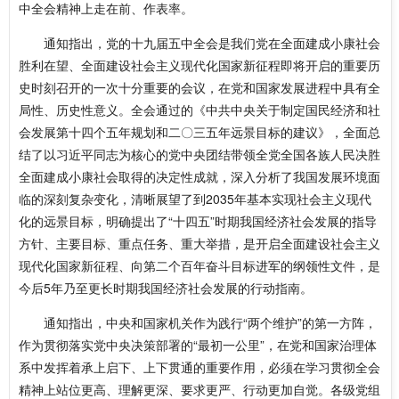
中全会精神上走在前、作表率。
通知指出，党的十九届五中全会是我们党在全面建成小康社会
胜利在望、全面建设社会主义现代化国家新征程即将开启的重要历
史时刻召开的一次十分重要的会议，在党和国家发展进程中具有全
局性、历史性意义。全会通过的《中共中央关于制定国民经济和社
会发展第十四个五年规划和二〇三五年远景目标的建议》，全面总
结了以习近平同志为核心的党中央团结带领全党全国各族人民决胜
全面建成小康社会取得的决定性成就，深入分析了我国发展环境面
临的深刻复杂变化，清晰展望了到2035年基本实现社会主义现代
化的远景目标，明确提出了“十四五”时期我国经济社会发展的指导
方针、主要目标、重点任务、重大举措，是开启全面建设社会主义
现代化国家新征程、向第二个百年奋斗目标进军的纲领性文件，是
今后5年乃至更长时期我国经济社会发展的行动指南。
通知指出，中央和国家机关作为践行“两个维护”的第一方阵，
作为贯彻落实党中央决策部署的“最初一公里”，在党和国家治理体
系中发挥着承上启下、上下贯通的重要作用，必须在学习贯彻全会
精神上站位更高、理解更深、要求更严、行动更加自觉。各级党组