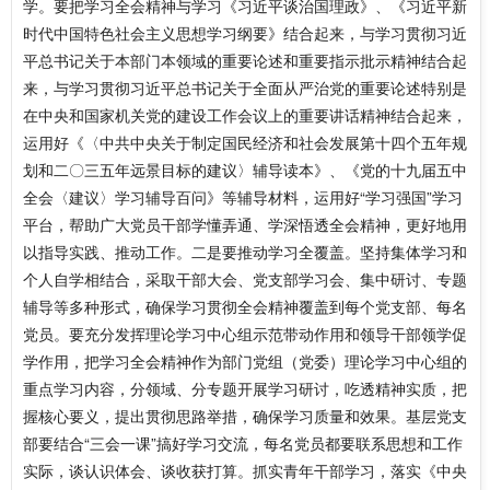
学。要把学习全会精神与学习《习近平谈治国理政》、《习近平新
时代中国特色社会主义思想学习纲要》结合起来，与学习贯彻习近
平总书记关于本部门本领域的重要论述和重要指示批示精神结合起
来，与学习贯彻习近平总书记关于全面从严治党的重要论述特别是
在中央和国家机关党的建设工作会议上的重要讲话精神结合起来，
运用好《〈中共中央关于制定国民经济和社会发展第十四个五年规
划和二〇三五年远景目标的建议〉辅导读本》、《党的十九届五中
全会〈建议〉学习辅导百问》等辅导材料，运用好“学习强国”学习
平台，帮助广大党员干部学懂弄通、学深悟透全会精神，更好地用
以指导实践、推动工作。二是要推动学习全覆盖。坚持集体学习和
个人自学相结合，采取干部大会、党支部学习会、集中研讨、专题
辅导等多种形式，确保学习贯彻全会精神覆盖到每个党支部、每名
党员。要充分发挥理论学习中心组示范带动作用和领导干部领学促
学作用，把学习全会精神作为部门党组（党委）理论学习中心组的
重点学习内容，分领域、分专题开展学习研讨，吃透精神实质，把
握核心要义，提出贯彻思路举措，确保学习质量和效果。基层党支
部要结合“三会一课”搞好学习交流，每名党员都要联系思想和工作
实际，谈认识体会、谈收获打算。抓实青年干部学习，落实《中央