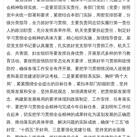
会精神取得实效。一是要层层压实责任。各部门党组（党委）按照
党中央统一部署和要求，紧密结合本部门实际，周密安排部署，分
级分类指导，全力抓好学习贯彻。主要负责同志切实履行第一责任
人的政治职责，充分发挥表率作用。机关党委要担起责任，制定好
学习贯彻全会精神的具体方案，精心组织实施，加强指导督促。基
层党支部书记要认真履责，扎实抓好党支部学习贯彻工作。机关工
会、共青团、妇女组织等要发挥自身优势，开展形式多样的学习教
育活动。要按照疫情防控常态化有关要求，统筹好学习贯彻和疫情
防控，确保各项工作安全有序开展。要把学习贯彻情况纳入巡视督
查和基层党建述职评议考核。二是要紧密联系实际。胸怀“两个大
局”，紧紧围绕全会提出的目标任务，紧扣本部门职能职责，坚持
统筹发展和安全，坚持系统观念，加强调查研究，把贯彻新发展理
念、构建新发展格局的要求体现到政策制定、工作安排、任务落实
中。要把学习贯彻全会精神与完成今年目标任务、谋划明年工作结
合起来，切实把学习贯彻全会精神的成果转化为谋划发展的正确思
路、推动落实的具体举措、解决问题的实际成效，确保“十三五”收
好官、“十四五”开好局。三是要强化党建引领。坚持党的全面领