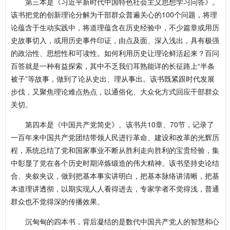
第三本是《习近平新时代中国特色社会主义思想学习问答》。
该书把党的创新理论分解为干部群众普遍关心的100个问题，将理
论蕴含于生动实践中，将道理蕴含在历史经验中，不少篇章或用历
史故事切入，或用历史事件印证，由点及面、深入浅出，具有极强
的政治性、思想性和可读性。如何利用历史让理论鲜活起来？百问
百答就是一种有益探索，其中不乏我们耳熟能详的长征路上“半条
被子”等故事，做到了论从史出、理从事出。该书既紧跟时代发展
步伐，又聚焦理论难点热点，以通俗化、大众化方式回应干部群众
关切。
第四本是《中国共产党简史》。该书共10章、70节，记录了
一百年来中国共产党团结带领人民进行革命、建设和改革的光辉历
程，系统总结了党和国家事业不断从胜利走向胜利的宝贵经验，集
中彰显了党在各个历史时期淬炼锻造的伟大精神。该书坚持史论结
合、夹叙夹议，做到把基本事实讲明白，把基本脉络讲清晰，把基
本道理讲透彻，以期实现人人看得进去，专家学者不觉得浅，普通
群众也不觉得深的传播效果。
沉甸甸的四本书，背后凝结的是数代中国共产党人的智慧和心