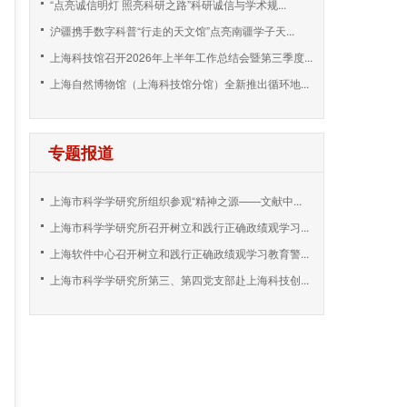
“点亮诚信明灯 照亮科研之路”科研诚信与学术规...
沪疆携手数字科普“行走的天文馆”点亮南疆学子天...
上海科技馆召开2026年上半年工作总结会暨第三季度...
上海自然博物馆（上海科技馆分馆）全新推出循环地...
专题报道
上海市科学学研究所组织参观“精神之源——文献中...
上海市科学学研究所召开树立和践行正确政绩观学习...
上海软件中心召开树立和践行正确政绩观学习教育警...
上海市科学学研究所第三、第四党支部赴上海科技创...