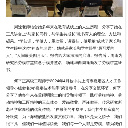
周逢老师结合她多年来在教育战线上的人生历程，分享了她在
三尺讲台上“与家长同行，与学生共成长”教书育人的理念、方法和
硕果。“学知识，学做人，重欣赏，讲责任，做规矩”成就了家长和
学生眼中这位“神奇的老师”，她就是家长和学生眼里“最可爱的
人”、“人间最美四月天”。报告给大家深深的启迪。报告后，周逢为
研究所劳模讲堂留念手模并签名，杨建华向周逢颁发了劳模讲堂证
书。
何平正高级工程师于2024年4月被中共上海市嘉定区人才工作
领导小组命名为“嘉定技术能手”荣誉称号，在分享交流环节，何平
分享了他多年来在董绍明院士的指导和带领下，践行劳模精神、劳
动精神和工匠精神的三点体会：爱岗敬业、严谨做事、传承研究所
老科学家厚植的优良传统。“在最美的年华里，我们甘坐那寂寞的
冷板凳，为上海硅酸盐所发展贡献力量。我们不是天之骄子，我们
很平凡，但我们一样值得骄傲，我们每一个人都是劳模。请为我们