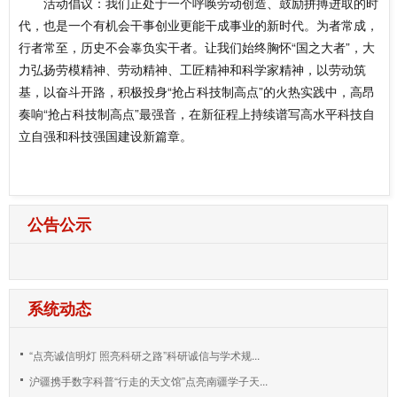
活动倡议：我们正处于一个呼唤劳动创造、鼓励拼搏进取的时
代，也是一个有机会干事创业更能干成事业的新时代。为者常成，
行者常至，历史不会辜负实干者。让我们始终胸怀“国之大者”，大
力弘扬劳模精神、劳动精神、工匠精神和科学家精神，以劳动筑
基，以奋斗开路，积极投身“抢占科技制高点”的火热实践中，高昂
奏响“抢占科技制高点”最强音，在新征程上持续谱写高水平科技自
立自强和科技强国建设新篇章。
公告公示
系统动态
“点亮诚信明灯 照亮科研之路”科研诚信与学术规...
沪疆携手数字科普“行走的天文馆”点亮南疆学子天...