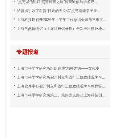
“点亮诚信明灯 照亮科研之路”科研诚信与学术规...
沪疆携手数字科普“行走的天文馆”点亮南疆学子天...
上海科技馆召开2026年上半年工作总结会暨第三季度...
上海自然博物馆（上海科技馆分馆）全新推出循环地...
专题报道
上海市科学学研究所组织参观“精神之源——文献中...
上海市科学学研究所召开树立和践行正确政绩观学习...
上海软件中心召开树立和践行正确政绩观学习教育警...
上海市科学学研究所第三、第四党支部赴上海科技创...