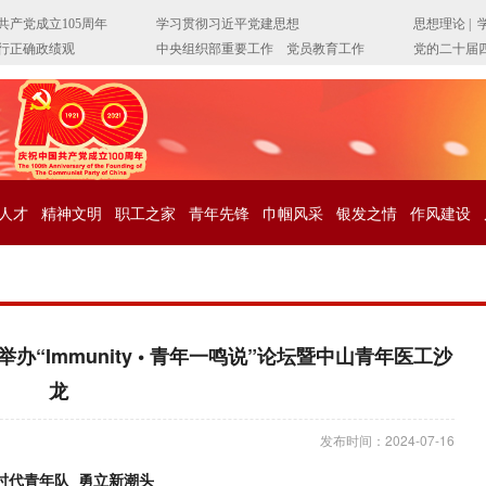
人才
精神文明
职工之家
青年先锋
巾帼风采
银发之情
作风建设
Immunity • 青年一鸣说”论坛暨中山青年医工沙
龙
发布时间：2024-07-16
时代青年队 勇立新潮头