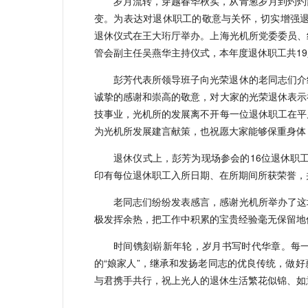
岁月流转，穿越春华秋实，从青葱岁月到灼灼
变。为表达对退休职工的敬意与关怀，切实增强退
退休仪式在王大珩厅举办。上海光机所党委委员、
管会副主任吴燕华主持仪式，本年度退休职工共19
彭芳代表所领导班子向光荣退休的老同志们介
诚挚的感谢和崇高的敬意，对大家的光荣退休表示
技事业，光机所的发展离不开每一位退休职工在平
为光机所发展建言献策，也祝愿大家能够保重身体
退休仪式上，彭芳为现场参会的16位退休职
印有每位退休职工入所日期、在所期间所获荣誉，
老同志们纷纷发表感言，感谢光机所举办了这
极发挥余热，把工作中积累的宝贵经验毫无保留地
时间镌刻崭新年轮，岁月书写时代华章。每
的“娘家人”，继承和发扬老同志的优良传统，做
与君携手共行，祝上光人的退休生活繁花似锦、如