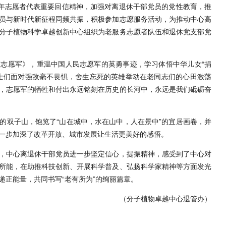
老年志愿者代表重要回信精神，加强对离退休干部党员的党性教育，推
员与新时代新征程同频共振，积极参加志愿服务活动，为推动中心高
学院分子植物科学卓越创新中心组织为老服务志愿者队伍和退休党支部党
志愿军》，重温中国人民志愿军的英勇事迹，学习体悟中华儿女“捐
士们面对强敌毫不畏惧，舍生忘死的英雄举动在老同志们的心田激荡
，志愿军的牺牲和付出永远铭刻在历史的长河中，永远是我们砥砺奋
的双子山，饱览了“山在城中，水在山中，人在景中”的宜居画卷，并
一步加深了改革开放、城市发展让生活更美好的感悟。
，中心离退休干部党员进一步坚定信心，提振精神，感受到了中心对
所能，在助推科技创新、开展科学普及、弘扬科学家精神等方面发光
递正能量，共同书写“老有所为”的绚丽篇章。
（分子植物卓越中心退管办）