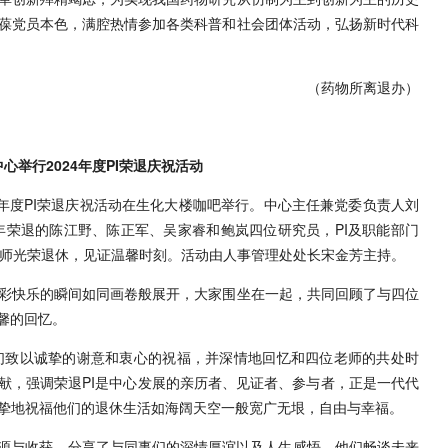
葆党员本色，满腔热情参加各类科普和社会团体活动，弘扬新时代科
（药物所离退办）
心举行2024年度PI荣退庆祝活动
24年度PI荣退庆祝活动在生化大楼咖吧举行。中心主任兼党委负责人刘
年荣退的陈江野、陈正军、吴家睿和鲍岚四位研究员，PI及职能部门
老师光荣退休，见证温馨时刻。活动由人事管理处处长宋金芳主持。
彩快乐的瞬间如同画卷般展开，大家围坐在一起，共同回顾了与四位
馨的回忆。
PI们致以诚挚的谢意和衷心的祝福，并深情地回忆和四位老师的共处时
献，强调荣退PI是中心发展的亲历者、见证者、参与者，正是一代代
挚地祝福他们的退休生活如海阔天空一般宽广无垠，自由与幸福。
渊源与收获，分享了与同事们的深情厚谊以及人生感悟。他们畅谈未来