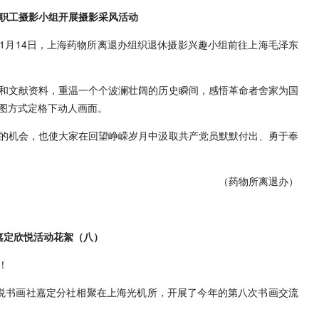
职工摄影小组开展摄影采风活动
年11月14日，上海药物所离退办组织退休摄影兴趣小组前往上海毛泽东
和文献资料，重温一个个波澜壮阔的历史瞬间，感悟革命者舍家为国
图方式定格下动人画面。
的机会，也使大家在回望峥嵘岁月中汲取共产党员默默付出、勇于奉
（药物所离退办）
嘉定欣悦活动花絮（八）
！
，欣悦书画社嘉定分社相聚在上海光机所，开展了今年的第八次书画交流