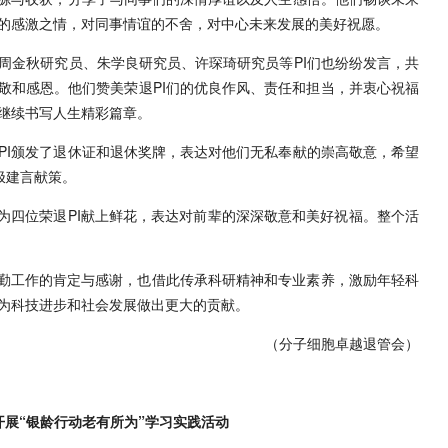
的感激之情，对同事情谊的不舍，对中心未来发展的美好祝愿。
周金秋研究员、朱学良研究员、许琛琦研究员等PI们也纷纷发言，共
敬和感恩。他们赞美荣退PI们的优良作风、责任和担当，并衷心祝福
继续书写人生精彩篇章。
PI颁发了退休证和退休奖牌，表达对他们无私奉献的崇高敬意，希望
极建言献策。
地为四位荣退PI献上鲜花，表达对前辈的深深敬意和美好祝福。整个活
年辛勤工作的肯定与感谢，也借此传承科研精神和专业素养，激励年轻科
为科技进步和社会发展做出更大的贡献。
（分子细胞卓越退管会）
开展“银龄行动老有所为”学习实践活动