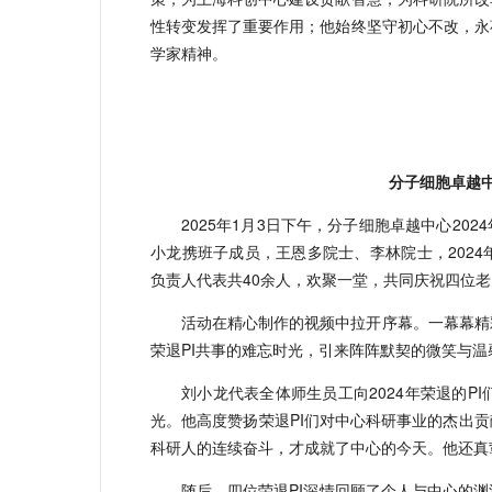
性转变发挥了重要作用；他始终坚守初心不改，永
学家精神。
分子细胞卓越中
2025年1月3日下午，分子细胞卓越中心20
小龙携班子成员，王恩多院士、李林院士，2024
负责人代表共40余人，欢聚一堂，共同庆祝四位
活动在精心制作的视频中拉开序幕。一幕幕精
荣退PI共事的难忘时光，引来阵阵默契的微笑与温
刘小龙代表全体师生员工向2024年荣退的
光。他高度赞扬荣退PI们对中心科研事业的杰出贡
科研人的连续奋斗，才成就了中心的今天。他还真
随后，四位荣退PI深情回顾了个人与中心的