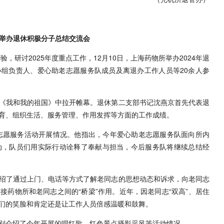
举办退休积极分子总结交流会
验，研讨2025年度重点工作，12月10日，上海药物所举办2024年退
组负责人、爱心助老志愿服务队成员及离退办工作人员等20余人参
《我和我的祖国》中拉开帷幕。退休第二支部书记沈燕京首先代表退
育、组织生活、服务管理、作用发挥等方面的工作成绩。
度志愿服务活动开展情况。他指出，今年爱心助老志愿服务队面向所内
动，队员们用实际行动诠释了奉献与担当，今后服务队将继续总结经
绍了通过上门、电话等方式了解老同志的思想动态和诉求，向老同志
药物所和老同志之间的“桥梁”作用。近年，因老同志“双高”、居住
们的笑脸和肯定还是让工作人员倍感温暖和鼓舞。
别介绍了今年开展的唱红歌、红色景点摄影采风等活动情况。