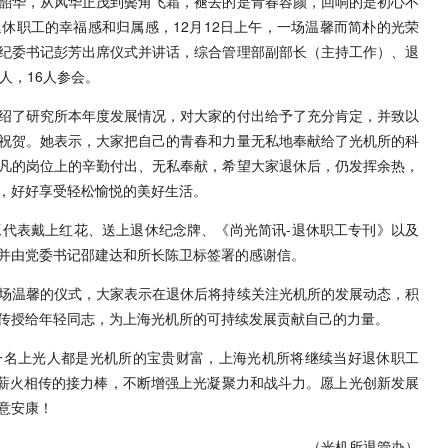
韶华，从风华正茂到鬓角飞霜，褪去的是青春容颜，回响的是初心不
休职工的幸福感和归属感，12月12日上午，一场温馨而简朴的光荣
纪委书记彭芳出席仪式并讲话，综合管理部副部长（主持工作）、退
人，16人参会。
绍了研究所本年度发展情况，对大家的付出给予了充分肯定，并致以
祝贺。她表示，大家把自己的青春和力量无私地奉献给了光机所的科
凡的岗位上的辛勤付出、无私奉献，希望大家退休后，仍发挥余热，
，好好享受轻松愉悦的美好生活。
工代表戴上红花、送上退休纪念牌、《尚光简讯-退休职工专刊》以及
并由党委书记邵建达和所长陈卫标签署的感谢信。
场温馨的仪式，大家表示在退休后将持续关注光机所的发展动态，积
传授给年轻同志，为上海光机所的可持续发展贡献自己的力量。
一名上光人都是光机所的宝贵财富，上海光机所将继续当好退休职工
好薪火相传的接力棒，不断增强上光凝聚力和战斗力。愿上光创新发展
意安康！
（光机所退管办）