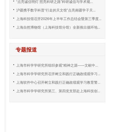
“点亮诚信明灯 照亮科研之路”科研诚信与学术规...
沪疆携手数字科普“行走的天文馆”点亮南疆学子天...
上海科技馆召开2026年上半年工作总结会暨第三季度...
上海自然博物馆（上海科技馆分馆）全新推出循环地...
专题报道
上海市科学学研究所组织参观“精神之源——文献中...
上海市科学学研究所召开树立和践行正确政绩观学习...
上海软件中心召开树立和践行正确政绩观学习教育警...
上海市科学学研究所第三、第四党支部赴上海科技创...