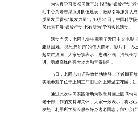
为认真学习贯彻习近平总书记给“银龄行动”
动中心为老志愿服务队伍建设，激励引导服务队成
质量发展贡献“银发力量”，10月31日，中国科
员代表开展“银龄行动 老有所为”学习实践活动。
活动当天，老同志集中观看了爱国主义电影《
躯赴国难、视死忽如归”的伟大情怀。影片中，战
起层层波澜，大家纷纷表示，忠魂不泯，浩气长存
进、勇攀高峰的强大动力和宝贵指引。
当日，老同志们还兴致勃勃地登上了近期开放
实地参观了位于上钢三厂旧址的上海温室花园，进
通过此次学习实践活动为敬老月画上圆满句号
老干部工作的支持与关怀，大家一致表示，将尽己
发热，利用所学所长服务好身边老同志，向社会传