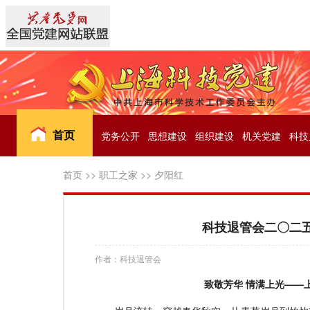
首页
党务公开
思想建设
组织建设
机关党建
科技
首页
>>
职工之家
>>
夕阳红
科技退管会二〇二五
作者：科技退管会
致敬芳华 情满上光——