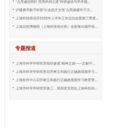
“点亮诚信明灯 照亮科研之路”科研诚信与学术规...
沪疆携手数字科普“行走的天文馆”点亮南疆学子天...
上海科技馆召开2026年上半年工作总结会暨第三季度...
上海自然博物馆（上海科技馆分馆）全新推出循环地...
专题报道
上海市科学学研究所组织参观“精神之源——文献中...
上海市科学学研究所召开树立和践行正确政绩观学习...
上海软件中心召开树立和践行正确政绩观学习教育警...
上海市科学学研究所第三、第四党支部赴上海科技创...