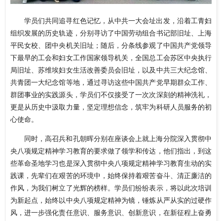
学员们共同追寻红色记忆，从中共一大会址出发，沿着工青妇
组织发展的历史轨迹，分别寻访了中国劳动组合书记部旧址、上海
平民女校、团中央机关旧址；随后，分条线参观了中国共产党领导
下最早的工会和妇女工作国家领导机关，全国总工会苏区中央执行
局旧址、苏维埃妇女生活改善委员会旧址，以及中共三大纪念馆、
共青团一大纪念馆等地，通过寻访这些中国共产党早期群众工作、
群团事业的实践源头，学员们不仅接受了一次次深刻的精神洗礼，
更是从历史中汲取力量，坚定理想信念，筑牢为科研人员服务的初
心使命。
同时，高召兵和孔朝晖分别在座谈会上就上海分院深入贯彻中
央八项规定精神学习教育的要求做了领学和传达，他们指出，到这
些革命圣地学习也是深入贯彻中央八项规定精神学习教育生动的实
践课，先辈们在艰苦的环境中，始终保持着艰苦奋斗、清正廉洁的
作风，为我们树立了光辉的榜样。学员们纷纷表示，将以此次培训
为新起点，始终以中央八项规定精神为镜，锤炼从严从实的过硬作
风，进一步强化责任意识、服务意识、创新意识，在新征程上奋勇