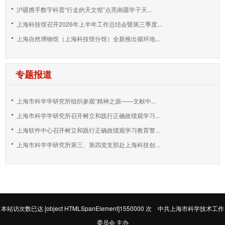
沪疆携手数字科普“行走的天文馆”点亮南疆学子天...
上海科技馆召开2026年上半年工作总结会暨第三季度...
上海自然博物馆（上海科技馆分馆）全新推出循环地...
专题报道
上海市科学学研究所组织参观“精神之源——文献中...
上海市科学学研究所召开树立和践行正确政绩观学习...
上海软件中心召开树立和践行正确政绩观学习教育警...
上海市科学学研究所第三、第四党支部赴上海科技创...
本站访次数已达
[object HTMLSpanElement]1550000
次 中共上海市科学技术工作
委员会 主办