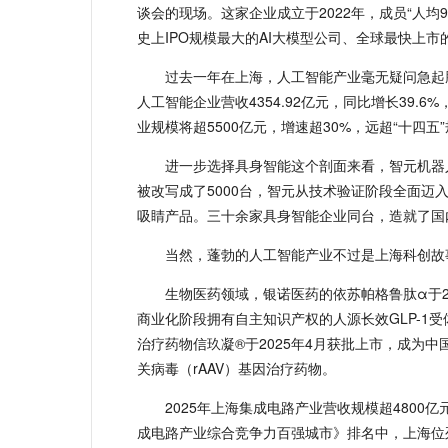
谈会的现场。这家企业成立于2022年，成员“人
史上IPO规模最大的AI大模型公司、全球最快上市的
过去一年在上海，人工智能产业毫无疑问急起腾
人工智能企业营收4354.92亿元，同比增长39.6
业规模将超5500亿元，增速超30%，远超“十四五”
进一步选择具身智能这个剖面来看，智元机器人在
被改写成了5000台，智元从技术验证阶段全面迈
吸睛产品。三十余家具身智能企业同台，造就了国
当然，蓬勃的人工智能产业不过是上海科创故
生物医药领域，银诺医药的依苏帕格鲁肽α于2
商业化阶段拥有自主知识产权的人源长效GLP-1
治疗药物信玖凝®于2025年4月获批上市，成为
关病毒（rAAV）基因治疗药物。
2025年上海集成电路产业营收规模超480
成电路产业综合竞争力百强城市》排名中，上海位