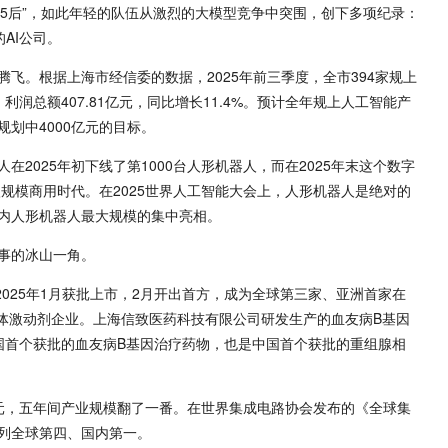
均95后”，如此年轻的队伍从激烈的大模型竞争中突围，创下多项纪录：
AI公司。
飞。根据上海市经信委的数据，2025年前三季度，全市394家规上
%，利润总额407.81亿元，同比增长11.4%。预计全年规上人工智能产
规划中4000亿元的目标。
2025年初下线了第1000台人形机器人，而在2025年末这个数字
入规模商用时代。在2025世界人工智能大会上，人形机器人是绝对的
内人形机器人最大规模的集中亮相。
事的冰山一角。
025年1月获批上市，2月开出首方，成为全球第三家、亚洲首家在
受体激动剂企业。上海信致医药科技有限公司研发生产的血友病B基因
中国首个获批的血友病B基因治疗药物，也是中国首个获批的重组腺相
0亿元，五年间产业规模翻了一番。在世界集成电路协会发布的《全球集
列全球第四、国内第一。