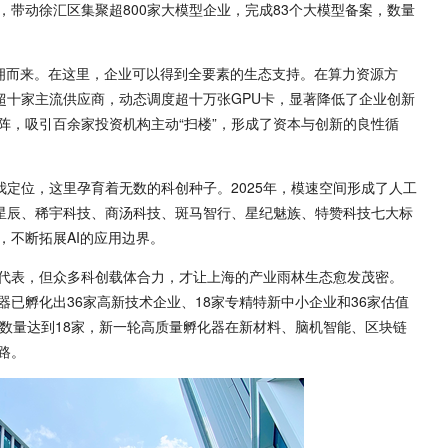
驻，带动徐汇区集聚超800家大模型企业，完成83个大模型备案，数量
蜂拥而来。在这里，企业可以得到全要素的生态支持。在算力资源方
超十家主流供应商，动态调度超十万张GPU卡，显著降低了企业创新
阵，吸引百余家投资机构主动“扫楼”，形成了资本与创新的良性循
我定位，这里孕育着无数的科创种子。2025年，模速空间形成了人工
跃星辰、稀宇科技、商汤科技、斑马智行、星纪魅族、特赞科技七大标
，不断拓展AI的应用边界。
代表，但众多科创载体合力，才让上海的产业雨林生态愈发茂密。
化器已孵化出36家高新技术企业、18家专精特新中小企业和36家估值
，数量达到18家，新一轮高质量孵化器在新材料、脑机智能、区块链
路。