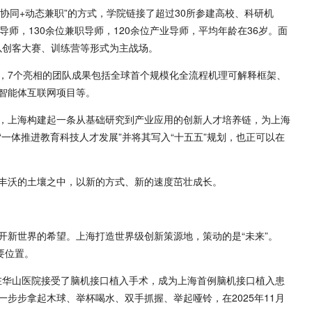
业协同+动态兼职”的方式，学院链接了超过30所参建高校、科研机
师，130余位兼职导师，120余位产业导师，平均年龄在36岁。面
，以创客大赛、训练营等形式为主战场。
，7个亮相的团队成果包括全球首个规模化全流程机理可解释框架、
智能体互联网项目等。
，上海构建起一条从基础研究到产业应用的创新人才培养链，为上海
一体推进教育科技人才发展”并将其写入“十五五”规划，也正可以在
丰沃的土壤之中，以新的方式、新的速度茁壮成长。
开新世界的希望。上海打造世界级创新策源地，策动的是“未来”。
重要位置。
董在华山医院接受了脑机接口植入手术，成为上海首例脑机接口植入患
步步拿起木球、举杯喝水、双手抓握、举起哑铃，在2025年11月