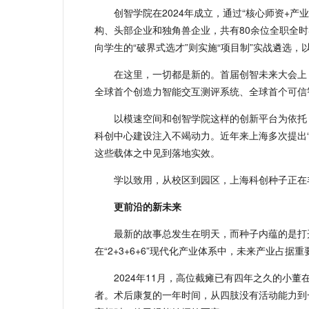
创智学院在2024年成立，通过“核心师资+产
构、头部企业和独角兽企业，共有80余位全职全时导
向学生的“破界式选才”则实施“项目制”实战遴选
在这里，一切都是新的。首届创智未来大会上
全球首个创造力智能交互测评系统、全球首个可信
以模速空间和创智学院这样的创新平台为依托
科创中心建设注入不竭动力。近年来上海多次提出“
这些载体之中见到落地实效。
学以致用，从校区到园区，上海科创种子正在
更前沿的新未来
最新的故事总发生在明天，而种子内蕴的是打
在“2+3+6+6”现代化产业体系中，未来产业占据
2024年11月，高位截瘫已有四年之久的小
者。术后康复的一年时间，从四肢没有活动能力到一