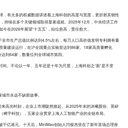
球，有太多的权威数据讲述着上海科创的高度与宽度，更折射其韧性
，持续在多个关键领域取得显著成就。2025年12月，中央经济工作
今在2026年展望“十五五”，站位愈高，责任愈大。
于全市生产总值比例达到4.5%左右，每万人口高价值发明专利拥有量
室高质量建设运行，在沪全国重点实验室达到86家。18家高质量孵化
业达到64家，数量位列全球城市第四。
会时间。不论以一年、五年还是十年为尺度，上海科创之“新”是不变
座城市永远不缺新故事。
域迎来高光时刻，企业上市潮陡然掀起。从2025年末的沐曦股份、英矽
Max（稀宇科技），五家企业贯穿上海人工智能产业的全链布局。
突破千亿港元。十天后，MiniMax创始人闫俊杰坐在了新年首场总理座