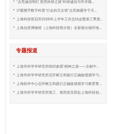
“点亮诚信明灯 照亮科研之路”科研诚信与学术规...
沪疆携手数字科普“行走的天文馆”点亮南疆学子天...
上海科技馆召开2026年上半年工作总结会暨第三季度...
上海自然博物馆（上海科技馆分馆）全新推出循环地...
专题报道
上海市科学学研究所组织参观“精神之源——文献中...
上海市科学学研究所召开树立和践行正确政绩观学习...
上海软件中心召开树立和践行正确政绩观学习教育警...
上海市科学学研究所第三、第四党支部赴上海科技创...