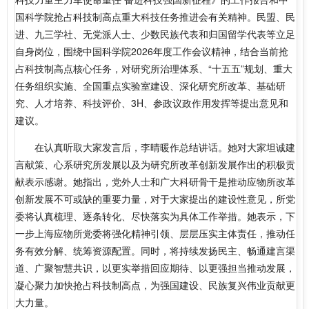
国科学院抢占科技制高点重大科技任务推进会有关精神。民盟、民
进、九三学社、无党派人士、少数民族代表和归国留学代表等立足
自身岗位，围绕中国科学院2026年度工作会议精神，结合当前抢
占科技制高点核心任务，对研究所治理体系、“十五五”规划、重大
任务组织实施、全国重点实验室建设、深化研究所改革、基础研
究、人才培养、科技评价、3H、参政议政作用发挥等提出意见和
建议。
在认真听取大家发言后，李晴暖作总结讲话。她对大家坦诚建
言献策、心系研究所发展以及为研究所改革创新发展作出的积极贡
献表示感谢。她指出，党外人士和广大科研骨干是推动应物所改革
创新发展不可或缺的重要力量，对于大家提出的建设性意见，所党
委将认真梳理、逐条转化、尽快落实为具体工作举措。她表示，下
一步上海应物所党委将强化精神引领、层层压实主体责任，推动任
务有效分解、统筹资源配置。同时，将持续发扬民主、畅通建言渠
道、广聚智慧共识，以更实举措回应期待、以更强担当推动发展，
凝心聚力加快抢占科技制高点，为强国建设、民族复兴伟业贡献更
大力量。