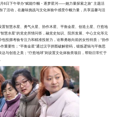
3月6日下午举办“赋能巾帼・逐梦星河——她力量探索之旅” 主题活
加了活动，在趣味挑战与文化体验中感受巾帼力量，共享温馨与活
，设置智慧水星、勇气火星、协作木星、平衡金星、创造土星、疗愈地
“智慧水星”的党史所情问答，融党史知识、院所发展、中心文化等元
沙包投掷考验专注力和精准投射力，诠释勇敢向前的女性特质；“协作
作重要性；“平衡金星”通过汉字拼图破解密码，锻炼逻辑与平衡思
表达与创造之美；“疗愈地球”则设置文化体验类项目，帮助日常忙于
。