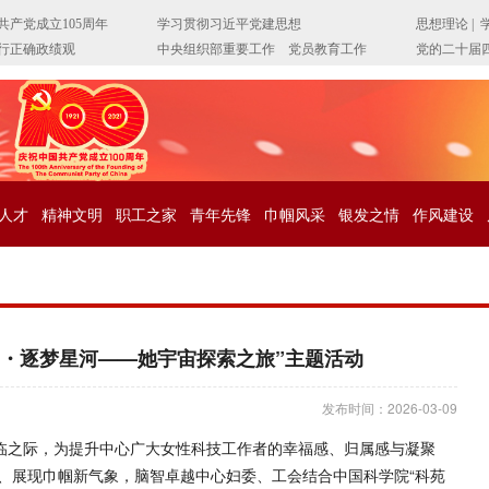
人才
精神文明
职工之家
青年先锋
巾帼风采
银发之情
作风建设
帼・逐梦星河——她宇宙探索之旅”主题活动
发布时间：2026-03-09
来临之际，为提升中心广大女性科技工作者的幸福感、归属感与凝聚
、展现巾帼新气象，脑智卓越中心妇委、工会结合中国科学院“科苑