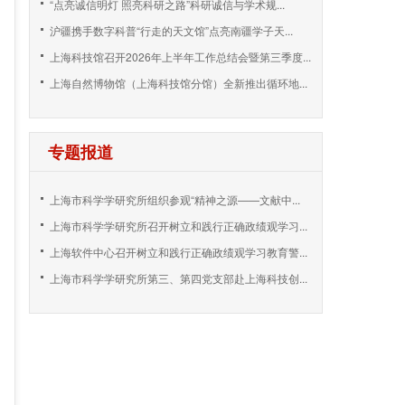
“点亮诚信明灯 照亮科研之路”科研诚信与学术规...
沪疆携手数字科普“行走的天文馆”点亮南疆学子天...
上海科技馆召开2026年上半年工作总结会暨第三季度...
上海自然博物馆（上海科技馆分馆）全新推出循环地...
专题报道
上海市科学学研究所组织参观“精神之源——文献中...
上海市科学学研究所召开树立和践行正确政绩观学习...
上海软件中心召开树立和践行正确政绩观学习教育警...
上海市科学学研究所第三、第四党支部赴上海科技创...