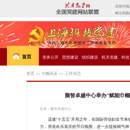
首页
党务公开
思想建设
组织建设
机关党建
科技
首页
>>
巾帼风采
>>
工作动态
脑智卓越中心举办“赋能巾
作者：脑智卓越中心
适逢“十五五”开局之年，在国际劳动妇女节
力，营造欢乐喜庆的节日氛围，进一步提振精气神