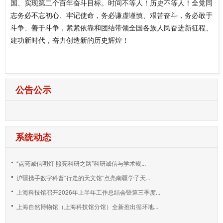
国、实现第二个百年奋斗目标。时间不等人！历史不等人！全党同
志务必不忘初心、牢记使命，务必谦虚谨慎、艰苦奋斗，务必敢于
斗争、善于斗争，紧紧依靠和团结带领全国各族人民奋进新征程、
建功新时代，奋力创造新的历史辉煌！
公告公示
系统动态
“点亮诚信明灯 照亮科研之路”科研诚信与学术规...
沪疆携手数字科普“行走的天文馆”点亮南疆学子天...
上海科技馆召开2026年上半年工作总结会暨第三季度...
上海自然博物馆（上海科技馆分馆）全新推出循环地...