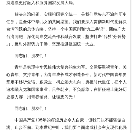
持港澳更好融入和服务国家发展大局。
解决台湾问题、实现祖国完全统一，是我们党矢志不渝的历史
任务，是全体中华儿女的共同愿望。我们要深入贯彻新时代党解决
台湾问题的总体方略，坚持一个中国原则和“九二共识”，团结广大
台湾同胞，深化两岸交流合作和融合发展，坚决打击“台独”分裂势
力，反对外部势力干涉，坚定推进祖国统一大业。
同志们、朋友们！
青年是实现中华民族伟大复兴的生力军。全党要重视青年、关
心青年、支持青年，为青年成长成才创造条件。新时代中国青年要
坚定不移听党话、跟党走，树立远大志向，勇担时代重任，把个人
追求融入党和国家事业，只争朝夕、不负韶华，在新征程上跑好历
史接力赛，用青春铺路、让理想闪光！
同志们、朋友们！
中国共产党105年的辉煌历史令人自豪，但我们决不能骄傲自
满、止步不前。到本世纪中叶，我们要全面建成社会主义现代化强