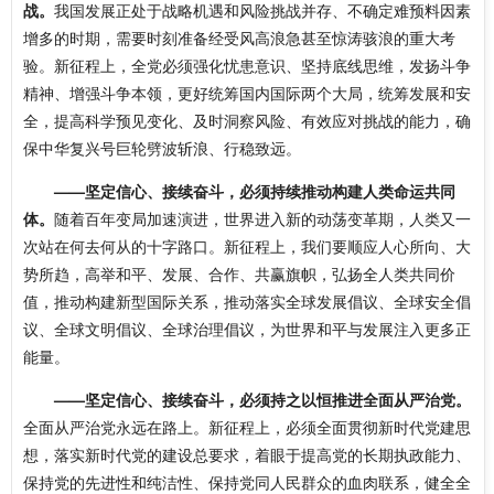
战。
我国发展正处于战略机遇和风险挑战并存、不确定难预料因素
增多的时期，需要时刻准备经受风高浪急甚至惊涛骇浪的重大考
验。新征程上，全党必须强化忧患意识、坚持底线思维，发扬斗争
精神、增强斗争本领，更好统筹国内国际两个大局，统筹发展和安
全，提高科学预见变化、及时洞察风险、有效应对挑战的能力，确
保中华复兴号巨轮劈波斩浪、行稳致远。
——坚定信心、接续奋斗，必须持续推动构建人类命运共同
体。
随着百年变局加速演进，世界进入新的动荡变革期，人类又一
次站在何去何从的十字路口。新征程上，我们要顺应人心所向、大
势所趋，高举和平、发展、合作、共赢旗帜，弘扬全人类共同价
值，推动构建新型国际关系，推动落实全球发展倡议、全球安全倡
议、全球文明倡议、全球治理倡议，为世界和平与发展注入更多正
能量。
——坚定信心、接续奋斗，必须持之以恒推进全面从严治党。
全面从严治党永远在路上。新征程上，必须全面贯彻新时代党建思
想，落实新时代党的建设总要求，着眼于提高党的长期执政能力、
保持党的先进性和纯洁性、保持党同人民群众的血肉联系，健全全