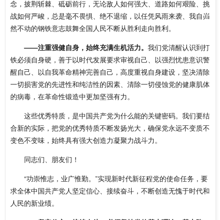
念，披荆斩棘、砥砺前行，无论敌人如何强大、道路如何艰险、挑
战如何严峻，总是毫不畏惧、绝不退缩，以任凭风雨来袭、我自岿
然不动的钢铁意志鼓舞全国人民不断从胜利走向胜利。
——注重强健自身，始终充满生机活力。
我们党清醒认识到打
铁必须自身硬，善于以时代发展要求审视自己、以强烈忧患意识警
醒自己、以自我革命精神完善自己，高度重视自身建设，坚决清除
一切损害党的先进性和纯洁性的因素、清除一切侵蚀党的健康肌体
的病毒，在革命性锻造中更加坚强有力。
这些优秀特质，是中国共产党为什么能的关键密码。我们要结
合新的实际，把党的优秀特质不断发扬光大，确保党永远不变质不
变色不变味，始终具有强大创造力凝聚力战斗力。
同志们、朋友们！
“功崇惟志，业广惟勤。”实现新时代新征程党的使命任务，要
求全体中国共产党人坚定信心、接续奋斗，不断创造无愧于时代和
人民的新业绩。