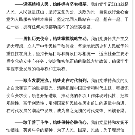
——深深植根人民，始终拥有坚实根基。
我们党牢记江山就是
人民、人民就是江山，坚持立党为公、执政为民，自觉践行全心全
意为人民服务的根本宗旨，坚定地同人民站在一起、想在一起、干
在一起，拥有任何风浪都动摇不了的坚实根基。
——勇担历史使命，始终掌握战略主动。
我们党胸怀共产主义
远大理想、立志于中华民族千秋伟业，坚定地把历史和人民赋予的
重任扛在肩上，坚持长远目标和阶段目标相统一，适应社会主要矛
盾变化确立中心任务，制定和实施正确的路线方针政策，确保牢牢
掌握事业发展的领导权和主动权。
——顺应发展潮流，始终走在时代前列。
我们党秉持高度的历
史自觉和宽广的世界眼光，清醒把握中国国情和时代主题，积极识
变应变求变，锐意开拓进取，推动党的各项工作体现时代性、把握
规律性、富于创造性，引领国家和民族在历史前进的逻辑中前进、
在时代发展的潮流中发展，成为当之无愧的时代先锋、民族脊梁。
——敢于善于斗争，始终保持必胜信心。
我们党坚持和发扬不
怕牺牲、英勇斗争的精神，为了人民、国家、民族，为了理想信