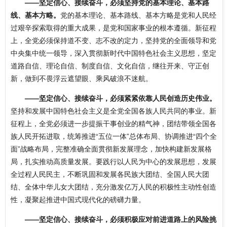
——坚定信心、接续奋斗，必须坚持党的基本理论、基本路
线、基本方略。
党的基本理论、基本路线、基本方略是党和人民经
过艰辛探索取得的重大成果，是党和国家事业的根本遵循。新征程
上，全党必须保持道不变、志不改的定力，坚持党的全面领导和党
中央集中统一领导，深入贯彻新时代中国特色社会主义思想，坚定
道路自信、理论自信、制度自信、文化自信，继往开来、守正创
新，做到不畏浮云遮望眼、乘风破浪不迷航。
——坚定信心、接续奋斗，必须紧紧依靠人民创造历史伟业。
坚持和发展中国特色社会主义是全党全国各族人民共同的事业。新
征程上，全党必须进一步提振干事创业的精气神，团结带领全国各
族人民开拓进取，统筹推进“五位一体”总体布局、协调推进“四个全
面”战略布局，完整准确全面贯彻新发展理念，加快构建新发展格
局，扎实推动高质量发展。要践行以人民为中心的发展思想，发展
全过程人民民主，不断巩固和发展各民族大团结、全国人民大团
结、全体中华儿女大团结，充分激发亿万人民的积极性主动性创造
性，凝聚起推进中国式现代化的磅礴力量。
——坚定信心、接续奋斗，必须积极应对前进道路上的风险挑