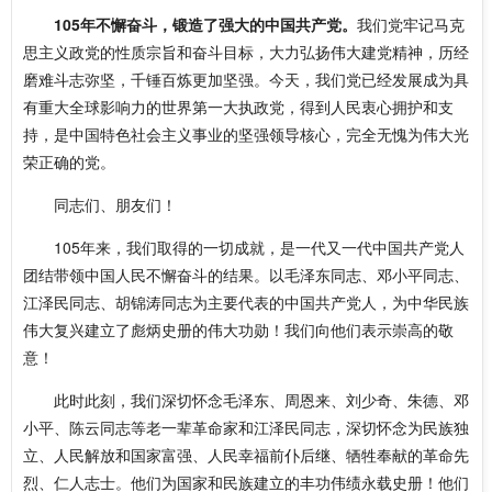
105年不懈奋斗，锻造了强大的中国共产党
。
我们党牢记马克
思主义政党的性质宗旨和奋斗目标，大力弘扬伟大建党精神，历经
磨难斗志弥坚，千锤百炼更加坚强。今天，我们党已经发展成为具
有重大全球影响力的世界第一大执政党，得到人民衷心拥护和支
持，是中国特色社会主义事业的坚强领导核心，完全无愧为伟大光
荣正确的党。
同志们、朋友们！
105年来，我们取得的一切成就，是一代又一代中国共产党人
团结带领中国人民不懈奋斗的结果。以毛泽东同志、邓小平同志、
江泽民同志、胡锦涛同志为主要代表的中国共产党人，为中华民族
伟大复兴建立了彪炳史册的伟大功勋！我们向他们表示崇高的敬
意！
此时此刻，我们深切怀念毛泽东、周恩来、刘少奇、朱德、邓
小平、陈云同志等老一辈革命家和江泽民同志，深切怀念为民族独
立、人民解放和国家富强、人民幸福前仆后继、牺牲奉献的革命先
烈、仁人志士。他们为国家和民族建立的丰功伟绩永载史册！他们