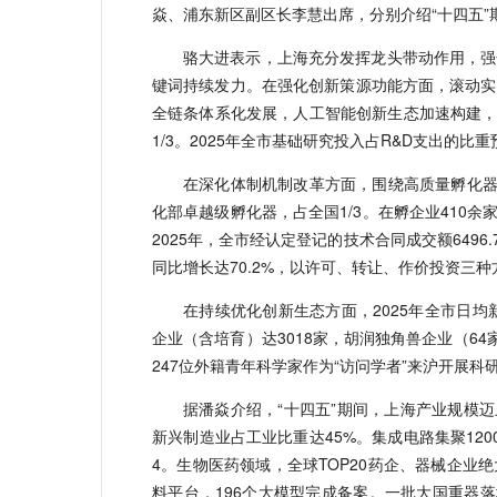
焱、浦东新区副区长李慧出席，分别介绍“十四五”
骆大进表示，上海充分发挥龙头带动作用，强
键词持续发力。在强化创新策源功能方面，滚动实
全链条体系化发展，人工智能创新生态加速构建，
1/3。2025年全市基础研究投入占R&D支出的比重
在深化体制机制改革方面，围绕高质量孵化器
化部卓越级孵化器，占全国1/3。在孵企业410
2025年，全市经认定登记的技术合同成交额6496.
同比增长达70.2%，以许可、转让、作价投资三
在持续优化创新生态方面，2025年全市日均
企业（含培育）达3018家，胡润独角兽企业（64
247位外籍青年科学家作为“访问学者”来沪开展
据潘焱介绍，“十四五”期间，上海产业规模
新兴制造业占工业比重达45%。集成电路集聚12
4。生物医药领域，全球TOP20药企、器械企业绝
料平台，196个大模型完成备案。一批大国重器落