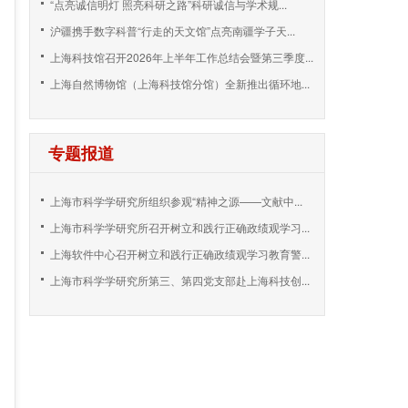
“点亮诚信明灯 照亮科研之路”科研诚信与学术规...
沪疆携手数字科普“行走的天文馆”点亮南疆学子天...
上海科技馆召开2026年上半年工作总结会暨第三季度...
上海自然博物馆（上海科技馆分馆）全新推出循环地...
专题报道
上海市科学学研究所组织参观“精神之源——文献中...
上海市科学学研究所召开树立和践行正确政绩观学习...
上海软件中心召开树立和践行正确政绩观学习教育警...
上海市科学学研究所第三、第四党支部赴上海科技创...