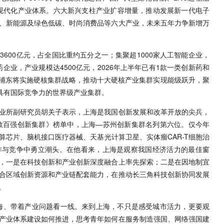
+6”现代化产业体系。六大新兴支柱产业扩容增量，推动发展新一代电子
、新能源及绿色低碳、时尚消费品等六大产业，未来五年力争新增万
600亿元，占全国比重约五分之一；集聚超1000家人工智能企业，
药企业，产业规模达4500亿元，2026年上半年已有1款一类创新药和
，浦东将实施硬核集群战略，推动十大硬核产业集群实现能级跃升，聚
建具有国际竞争力的世界级产业集群。
业所副研究员胡关子表示，上海是我国创新发展和改革开放的尖兵，
指数百强创新集群》榜单中，上海—苏州创新集群名列第六位。仅今年
芯片、脑机接口医疗器械、天基光计算卫星、实体瘤CAR-T细胞治
作与竞争中勇立潮头。在他看来，上海是观察我国经济活力的最佳窗
，一是在科技创新和产业创新深度融合上率先探索；二是在因地制宜
合区域创新资源和产业链配套能力，在推动长三角科技创新协同发展
。
海、带着产业问题看一线。来到上海，不只是感受城市活力，更要观
产业体系建设如何推进，思考青年如何在服务制造强国、网络强国建