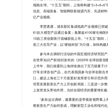
领跑全球。“十五五”期间，上海将构建“2+3+6
信息、高端装备、智能网联新能源汽车、先进材料
亿产业规模。
李慧透露，浦东新区集成电路产业规模已突破3
61款大模型产品通过备案；集聚超4100家生物医
10款三类创新医疗器械获批上市。“十五五”期间
焦三大先导产业，以“硬核科技”为引领，加快构
参与本次调研行活动的中国宏观经济研究院产
在世界知识产权组织发布的《2025年全球创新
上半年，我们就看到上海持续推出了百万级量子计算
疗等全球首创产品，在代表我国参与全球创新合
口，建议上海在三个方面更好发挥牵引和示范作用
培育发展新质生产力上开创新局面；三是进一步整
上发挥龙头带动作用，当好全国经济的重要增长极
“参加这次调研，最重要的是带着新视野看上
察新质生产力如何形成，理解新型工业化和现代化