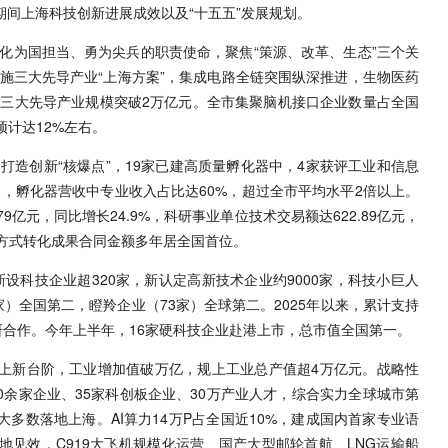
期间上海科技创新进展成效以及“十五五”发展规划。
化为国担当、勇为尖兵的职责使命，聚焦“策源、改革、生态”三个关
施三大先导产业“上海方案”，集成电路全链突围纵深推进，生物医药
三大先导产业规模突破2万亿元。全市集聚脑机接口企业数量占全国
预计达12%左右。
打造创新“核爆点”，19家已建高质量孵化器中，4家获评工业和信息
余家，孵化器营收中专业收入占比达60%，超过全市平均水平2倍以上。
79亿元，同比增长24.9%，科研事业单位技术交易额达622.89亿元，
种方式转化成果合同金额多年居全国首位。
新设科技企业超320家，新认定高新技术企业约9000家，科技小巨人
家）全国第二，瞪羚企业（73家）全球第二。2025年以来，累计支持
科研合作。今年上半年，16家硬科技企业赴港上市，总市值全国第一。
迈上新台阶，工业增加值破万亿，规上工业总产值超4万亿元。战略性
00余家企业、35家科创板企业、30万产业人才，综合实力全球城市第
大多数落地上海。AI算力14万P占全国近10%，建成国内首家专业语
地见效，C919大飞机规模化运营、国产大型邮轮首航、LNG运输船