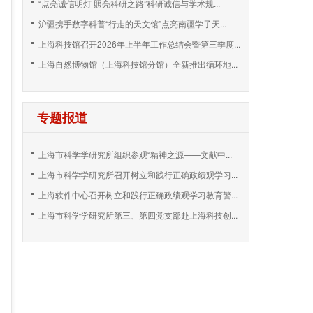
“点亮诚信明灯 照亮科研之路”科研诚信与学术规...
沪疆携手数字科普“行走的天文馆”点亮南疆学子天...
上海科技馆召开2026年上半年工作总结会暨第三季度...
上海自然博物馆（上海科技馆分馆）全新推出循环地...
专题报道
上海市科学学研究所组织参观“精神之源——文献中...
上海市科学学研究所召开树立和践行正确政绩观学习...
上海软件中心召开树立和践行正确政绩观学习教育警...
上海市科学学研究所第三、第四党支部赴上海科技创...