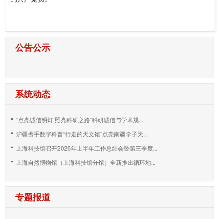
公告公示
系统动态
“点亮诚信明灯 照亮科研之路”科研诚信与学术规...
沪疆携手数字科普“行走的天文馆”点亮南疆学子天...
上海科技馆召开2026年上半年工作总结会暨第三季度...
上海自然博物馆（上海科技馆分馆）全新推出循环地...
专题报道