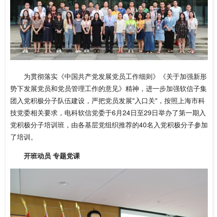
为贯彻落实《中国共产党发展党员工作细则》《关于加强新形
势下发展党员和党员管理工作的意见》精神，进一步加强软信子集
团入党积极分子队伍建设，严把党员发展"入口关"，按照上海市科
技党委相关要求，电科软信党委于6月24日至29日举办了第一期入
党积极分子培训班，由各基层党组织推荐的40名入党积极分子参加
了培训。
开班动员 专题党课