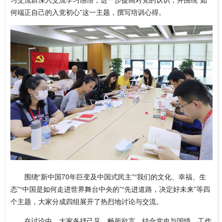
何端正自己的入党初心”这一主题，撰写培训心得。
围绕“新中国70年巨变及中国式民主”“我们的文化、幸福、生
态”“中国是如何走进世界舞台中央的”“先进道路，决定好未来”等四
个主题，大家分成四组展开了热烈地讨论与交流。
在讨论中，大家各抒己见、畅所欲言，结合党史与国情、工作