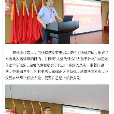
在开班仪式上，电科软信党委书记江波作了动员讲话，阐述了
举办此次培训班的目的，并围绕“入党为什么”“入党干什么”“为党做
什么””等问题，启发入党积极分子们进一步深入思考，带着问题
学，带着思考学，同时要求大家端正入党动机，珍惜学习机会，不
仅要在组织上积极入党，更要在思想上积极入党。