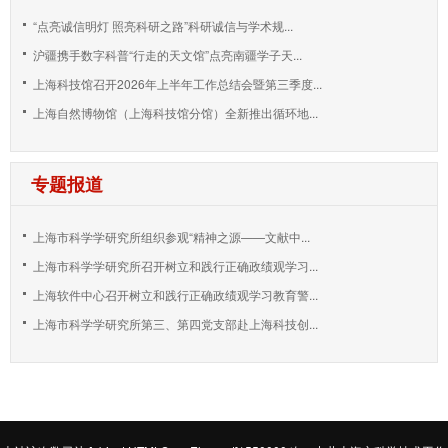
“点亮诚信明灯 照亮科研之路”科研诚信与学术规...
沪疆携手数字科普“行走的天文馆”点亮南疆学子天...
上海科技馆召开2026年上半年工作总结会暨第三季度...
上海自然博物馆（上海科技馆分馆）全新推出循环地...
专题报道
上海市科学学研究所组织参观“精神之源——文献中...
上海市科学学研究所召开树立和践行正确政绩观学习...
上海软件中心召开树立和践行正确政绩观学习教育警...
上海市科学学研究所第三、第四党支部赴上海科技创...