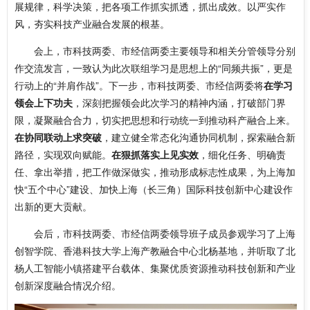
展规律，科学决策，把各项工作抓实抓透，抓出成效。以严实作
风，夯实科技产业融合发展的根基。
会上，市科技两委、市经信两委主要领导和相关分管领导分别
作交流发言，一致认为此次联组学习是思想上的“同频共振”，更是
行动上的“并肩作战”。下一步，市科技两委、市经信两委将
在学习
领会上下功夫
，深刻把握领会此次学习的精神内涵，打破部门界
限，凝聚融合合力，切实把思想和行动统一到推动科产融合上来。
在协同联动上求突破
，建立健全常态化沟通协同机制，探索融合新
路径，实现双向赋能。
在狠抓落实上见实效
，细化任务、明确责
任、拿出举措，把工作做深做实，推动形成标志性成果，为上海加
快“五个中心”建设、加快上海（长三角）国际科技创新中心建设作
出新的更大贡献。
会后，市科技两委、市经信两委领导班子成员参观学习了上海
创智学院、香港科技大学上海产教融合中心北杨基地，并听取了北
杨人工智能小镇搭建平台载体、集聚优质资源推动科技创新和产业
创新深度融合情况介绍。