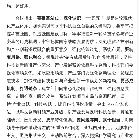
局、起好步。
会议指出，
要提高站位、深化认识
，“十五五”时期是建设现代
化产业体系、加快实现高水平科技自立自强的关键时期，要牢牢把
握科技强国、制造强国建设目标，牢牢把握新一轮科技革命与产业
变革的历史机遇，牢牢把握国家战略发展需求，深刻理解科技创新
和产业创新深度融合的重要意义，强化统筹谋划、系统布局。
要转
变思路、强化融合
，摆脱过去“先有成果后转化”的惯性思维，坚持
科技创新瞄准产业需求、产业发展紧紧依靠科技创新，科技部门要
强化市场意识、拓展应用场景，产业部门要强化创新理念、发现底
层技术，加快构建科技创新与产业创新一体谋划的新格局。
要形成
机制、打通链条
，建立部门间常态化协同工作机制，强化信息共
享、定期会商、联合攻关，系统谋划项目布局与资源配置。坚
持“产业出题、科技答题”，提升科技供给质量，突出企业主体地
位，以科技创新引领产业升级，以产业发展反哺科技创新，贯通基
础研究、应用开发、成果转化链条。
要问题导向、实干担当
，对照
领导干部政绩观偏差的“五重五轻”问题，查找自身不足。克服本位
主义、避免形式主义，主动跨前融合，深入把握科学研究与产业发