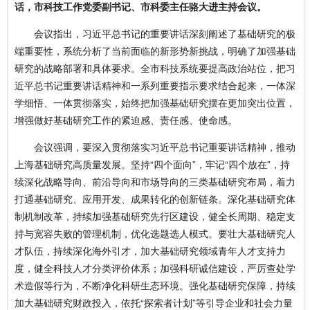
话，市科技工作党委副书记、市科委主任骆大进主持会议。
会议指出，习近平总书记的重要讲话深刻阐述了基础研究的极
端重要性，系统分析了当前面临的新形势新挑战，明确了加强基础
研究的战略部署和具体要求。全市科技系统要提高政治站位，把习
近平总书记重要讲话精神和一系列重要指示要求结合起来，一体深
学细悟、一体贯彻落实，始终把加强基础研究摆在更加突出位置，
增强做好基础研究工作的紧迫感、责任感、使命感。
会议强调，要深入贯彻落实习近平总书记重要讲话精神，推动
上海基础研究高质量发展。坚持“四个面向”，牢记“四个放在”，持
续深化战略导向、前沿导向和市场导向的三类基础研究布局，着力
打通基础研究、应用开发、成果转化的创新链条。深化基础研究体
制机制改革，持续加强基础研究先行区建设，健全长周期、稳定支
持与宽容失败的管理机制，优化选题选人模式。要壮大基础研究人
才队伍，持续深化海外引才，加大基础研究领域青年人才支持力
度，健全科技人才分类评价体系；加强科研诚信建设，严厉查处学
术造假等行为，不断净化科研生态环境。强化基础研究保障，持续
加大基础研究财政投入，依托“探索者计划”等引导企业和社会力量