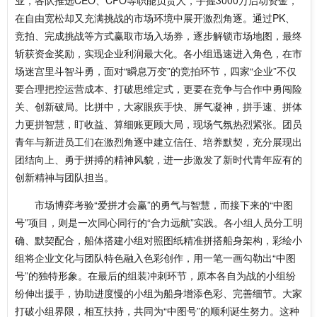
业，各队推选CEO、CFO等职能负责人，手握3000万启动资金，
在自由宽松却又充满挑战的市场环境中展开激烈角逐。通过PK、
竞拍、完成挑战等方式赢取市场入场券，逐步解锁市场地图，最终
斩获资金奖励，实现企业利润最大化。各小组迅速进入角色，在市
场迷宫里斗智斗勇，面对“瞬息万变”的竞拍环节，四家“企业”不仅
要合理把控运营成本、打破思维定式，更要在竞争与合作中勇闯险
关、创新破局。比拼中，大家眼疾手快、屏气凝神，拼手速、拼体
力更拼智慧，盯收益、算细账更顾大局，现场气氛热烈紧张。团员
青年与新进员工们在激烈角逐中建立信任、培养默契，充分展现出
团结向上、勇于拼搏的精神风貌，进一步激发了新时代青年应有的
创新精神与团队担当。
市场博弈考验“爱拼才会赢”的勇气与智慧，而接下来的“中图
号”项目，则是一次同心同行的“合力远航”实践。各小组人员分工明
确、默契配合，船体搭建小组对照图纸精准拼搭船身架构，彩绘小
组将企业文化与团队特色融入色彩创作，用一笔一画勾勒出“中图
号”的独特形象。在最后的组装冲刺环节，原本各自为战的小组纷
纷伸出援手，协助进度慢的小组为船身增添色彩、完善细节。大家
打破小组界限，相互扶持，共同为“中图号”的顺利诞生努力。这种