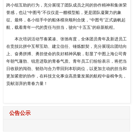
跨小组互助的行为，充分展现了团队成员之间的协作精神和集体荣
誉感，也让“中图号”不仅仅是一艘模型船，更是团队凝聚力的象
征。最终，各小组手中的船体模块顺利合拢，“中图号”正式扬帆起
航，载着青年一代的责任与担当，驶向“十五五”的崭新航程。
本次培训活动节奏紧凑、张弛有度，全体团员青年及新进员工
在竞技比拼中互帮互助、建立信任、锤炼默契，充分展现出团结向
上、奋勇拼搏、勇担使命的良好精神风貌，彰显了中图上海公司青
年朝气蓬勃、锐意进取的青春气质。青年员工们纷纷表示，将把当
日收获的闯劲、韧劲与合力带回到本职岗位，以更加主动的担当和
更加紧密的协作，在科技文化事业高质量发展的航程中奋楫争先，
贡献澎湃的青春力量！
公告公示