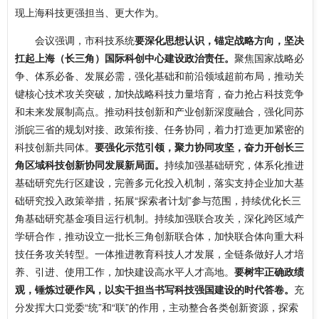
现上海科技更强担当、更大作为。
会议强调，市科技系统
要深化思想认识，锚定战略方向，坚决
扛起上海（长三角）国际科创中心建设政治责任。
聚焦国家战略必
争、体系必备、发展必需，强化基础和前沿领域超前布局，推动关
键核心技术攻关突破，加快战略科技力量培育，奋力抢占科技竞争
和未来发展制高点。推动科技创新和产业创新深度融合，强化同苏
浙皖三省的规划对接、政策衔接、任务协同，着力打造更加紧密的
科技创新共同体。
要强化示范引领，聚力协同攻坚，奋力开创长三
角区域科技创新协同发展新局面。
持续加强基础研究，体系化推进
基础研究先行区建设，完善多元化投入机制，落实支持企业加大基
础研究投入政策举措，拓展“探索者计划”参与范围，持续优化长三
角基础研究基金项目运行机制。持续加强联合攻关，深化跨区域产
学研合作，推动设立一批长三角创新联合体，加快联合体向重大科
技任务攻关转型。一体推进教育科技人才发展，全链条做好人才培
养、引进、使用工作，加快建设高水平人才高地。
要树牢正确政绩
观，锤炼过硬作风，以实干担当书写科技强国建设的时代答卷。
充
分发挥大口党委“统”和“联”的作用，主动整合各类创新资源，探索