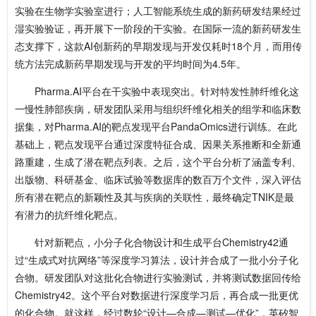
实验在生物学实验室进行；人工智能系统生成的新药研发结果经过
湿实验验证，再开展下一阶段的干实验。在国际一流的新药研发生
态支撑下，这款AI创新药的早期发现与开发仅耗时18个月，而用传
统方法完成新药早期发现与开发的平均时间为4.5年。
Pharma.AI平台在干实验中表现突出。针对特发性肺纤维化这
一慢性肺部疾病，研发团队采用与组织纤维化相关的组学和临床数
据集，对Pharma.AI的靶点发现平台PandaOmics进行训练。在此
基础上，靶点发现平台通过深度特征合成、因果关系推断和全新通
路重建，生成了潜在靶点列表。之后，这个平台分析了涵盖专利、
出版物、科研基金、临床试验等数据库的数百万个文件，深入评估
所有潜在靶点的新颖性及其与疾病的关联性，最终确定TNIK是最
有潜力的抗纤维化靶点。
针对新靶点，小分子化合物设计和生成平台Chemistry42通
过“生成式对抗网络”等深度学习算法，设计并合成了一批小分子化
合物。研发团队对这批化合物进行实验测试，并将测试数据回传给
Chemistry42。这个平台对数据进行深度学习后，再合成一批更优
的化合物。就这样，经过数轮“设计—合成—测试—优化”，英矽智