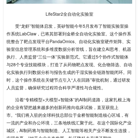
LifeStar2全自动化实验室
受“龙虾”智能体启发，英矽智能今年5月发布了智能实验室操
作系统LabClaw，已将其部署到金桥全自动化实验室。这个操作系
统整合了靶点发现平台PandaOmics、自动化实验室硬件矩阵、实
验室信息管理系统和多维度数据分析管线，旨在建立AI思考、机器
执行、人类监督“三位一体”实验新范式。它通过5个协作式智能体
与28个专业技能模块，打造了从药物靶点发现、化合物筛选、自动
化实验执行到数据分析与报告生成的干湿实验全链路智能闭环。同
时，这个操作系统在关键节点引入“人在回路”审批机制，通过研发
人员监督，确保研究过程符合科学严谨性与合规性。
沿着“专精模型+大模型+智能体”的AI制药道路，这家扎根上海
的企业有望把越来越多的创新药推向临床试验，直至获批上
市。“我们将入驻的全球科技总部位于金桥智能制造核心区域，有
一流的产业和办公环境，三条地铁线汇聚于此。在这个国际化产业
城区，AI制药将与智能制造、人工智能等相关产业不断发生连接，
实现共赢。”对于企业未来发展，扎沃隆科夫充满了期待。