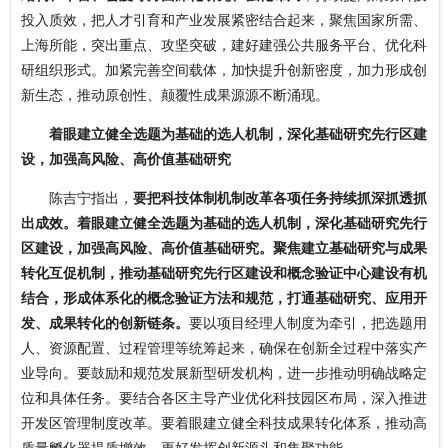
投入质效，把人才引育和产业发展紧密结合起来，聚焦国家所需、
上海所能，突出重点、攻坚突破，建好建强公共服务平台、优化科
研组织形式。加紧完善空间载体，加快提升创新密度，加力形成创
新生态，推动原创性、颠覆性成果源源不断涌现。
着眼建立健全选题为基础的选人机制，深化基础研究先行区建
设，加强高风险、高价值基础研究
陈吉宁指出，
要把科技体制机制改革各项任务持续抓深抓透抓
出成效。着眼建立健全选题为基础的选人机制，深化基础研究先行
区建设，加强高风险、高价值基础研究。聚焦建立基础研究与成果
转化互促机制，推动基础研究先行区建设和概念验证中心建设有机
结合，形成体系化的概念验证方法和规范，打通基础研究、应用开
发、成果转化的创新链条。
要以项目经理人制度为牵引，把选题用
人、资源配置、过程管理等统筹起来，确保在创新全过程中落实产
业导向。要鼓励和规范发展新型研发机构，进一步推动明确战略定
位和具体任务。要结合各区主导产业优化科技园区布局，深入推进
开发区管理制度改革。要着眼建立健全科技成果转化体系，推动高
质量孵化器提质增效，更好发挥创新源头和集聚功能。