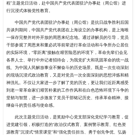
程”主题党日活动，赴中国共产党代表团驻沪办事处（周公馆）进
行沉浸式体验党性教育。
中国共产党代表团驻沪办事处（周公馆）是抗日战争胜利后国
共谈判期间，中国共产党代表团在上海设立的办事机构，是上海唯
一保存完整并对外开放的周恩来纪念地。通过讲解员的引导，党员
干部参观了周恩来和董必武等前辈进行革命活动和斗争所办公居住
的实际环境，“零距离”接触在艰苦险恶的环境下，革命先辈们会见
各界人士、举行中外记者招待会，为我党扩大和巩固革命的统一战
线、为中国人民解放事业不懈奋斗的历史场景。既是一次生动深刻
的现场沉浸式政治教育，又是对党员一次全面深刻的思想淬炼和精
神洗礼。不仅让大家进一步了解了党的历史，更让我们近距离感受
到老一辈革命家们艰苦朴素的工作作风和在白色恐怖环境下斗争的
坚韧与智慧，进一步激发了党员干部铭记历史、传承革命精神、接
继奋斗的责任感与使命感。
此次主题党日活动，是奖励中心党支部深化党纪学习教育，促
进党建引领，积极打造的“政治仪式教育、案例警示教育、红色资
源教育”沉浸式“情景课堂”和“强化责任担当、勇于创先争优、弘扬