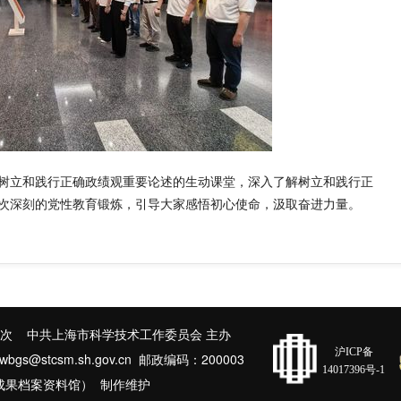
树立和践行正确政绩观重要论述的生动课堂，深入了解树立和践行正
次深刻的党性教育锻炼，引导大家感悟初心使命，汲取奋进力量。
次 中共上海市科学技术工作委员会 主办
沪ICP备
@stcsm.sh.gov.cn 邮政编码：200003
14017396号-1
成果档案资料馆） 制作维护