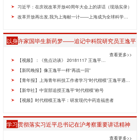
习近平：在庆祝改革开放40周年大会上的讲话（现场实录）
改革开放再出发,我为上海献一计——上海成为全球科学家最向往的中国工作城市之一
以身
许家国毕生新药梦——追记中科院研究员王逸平
查看更多>>
【视频】：《焦点访谈》 20181117 王逸平：苦研良药的“病人”
【新民晚报】像王逸平一样“再战一回”
【青年报】上海青年科技工作者学习“时代楷模”王逸平遇到困难要坚持“再战一回合”
【新华社】中宣部追授王逸平“时代楷模”称号
【视频】时代楷模王逸平：研发现代中药造福患者
学习
贯彻落实习近平总书记在沪考察重要讲话精神
查看更多>>