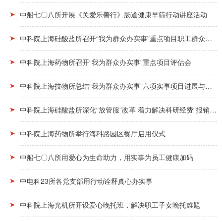
中船七〇八所开展《关爱乐善行》肠道健康早筛行动讲座活动
中科院上海硅酸盐所召开“我为群众办实事”重点项目职工群众满意度评估会
中科院上海药物所召开“我为群众办实事”重点项目评估会
中科院上海技物所总结“我为群众办实事”六项实事项目进展与成效
中科院上海硅酸盐所深化“放管服”改革 着力解决科研经费“报销繁”问题
中科院上海药物所举行海科路园区餐厅启用仪式
中船七〇八所用爱心为生命助力，用实事为员工健康加码
中电科23所各党支部用行动诠释真心办实事
中科院上海光机所开设爱心晚托班，解决职工子女晚托难题